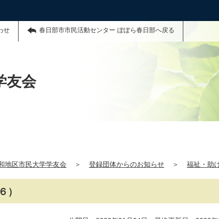
わせ
春日部市市民活動センター ぽぽら春日部へ戻る
学友会
和地区市民大学学友会
＞
登録団体からのお知らせ
＞
福祉・助
６）