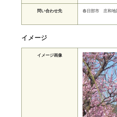
問い合わせ先
春
日
部
市
庄
和
地
イメージ
イメージ画像