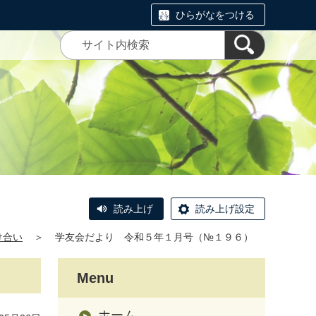
ひらがなをつける
読み上げ
読み上げ設定
け合い
＞
学友会だより 令和５年１月号（№１９６）
Menu
ホーム