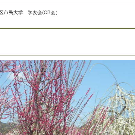
区
市
民
大
学
学
友
会
(
O
B
会
）