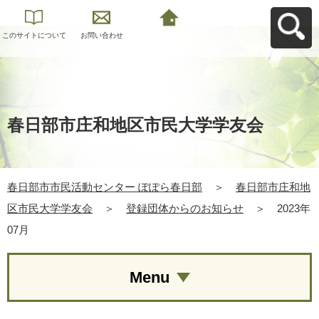
このサイトについて
お問い合わせ
春日部市市民活動セ
ンター ぽぽら春日部
へ戻る
春日部市庄和地区市民大学学友会
春日部市市民活動センター ぽぽら春日部
＞
春日部市庄和地
区市民大学学友会
＞
登録団体からのお知らせ
＞
2023年
07月
Menu