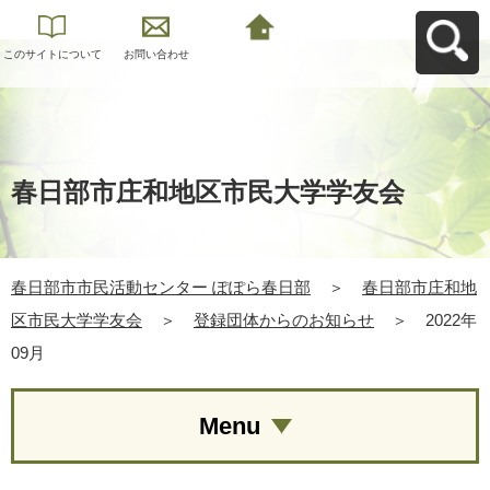
このサイトについて
お問い合わせ
春日部市市民活動セ
ンター ぽぽら春日部
へ戻る
春日部市庄和地区市民大学学友会
春日部市市民活動センター ぽぽら春日部
＞
春日部市庄和地
区市民大学学友会
＞
登録団体からのお知らせ
＞
2022年
09月
Menu