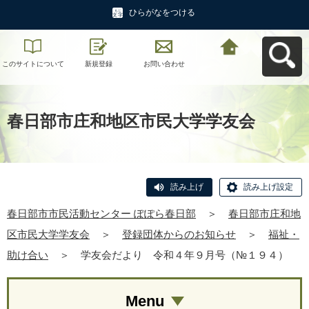
ひらがなをつける
このサイトについて
新規登録
お問い合わせ
春日部市市民活動セ
ンター ぽぽら春日部
へ戻る
春日部市庄和地区市民大学学友会
読み上げ
読み上げ設定
春日部市市民活動センター ぽぽら春日部
＞
春日部市庄和地
区市民大学学友会
＞
登録団体からのお知らせ
＞
福祉・
助け合い
＞
学友会だより 令和４年９月号（№１９４）
Menu