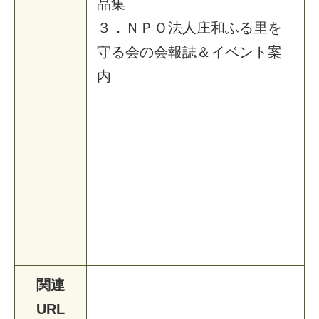
品集
３．ＮＰＯ法人庄和ふる里を
守る会の会報誌＆イベント案
内
関連
URL