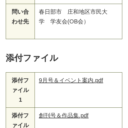
問い合
春
日
部
市
庄
和
地
区
市
民
大
わせ先
学
学
友
会
(
O
B
会
）
添付ファイル
添付フ
9月号＆イベント案内.pdf
ァイル
1
添付フ
創刊号＆作品集.pdf
ァイル