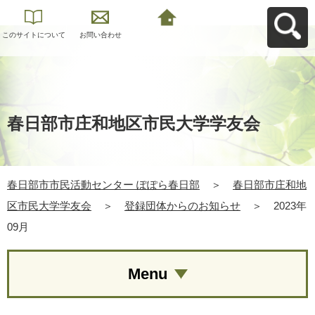
このサイトについて
お問い合わせ
春日部市市民活動セ
ンター ぽぽら春日部
へ戻る
春日部市庄和地区市民大学学友会
春日部市市民活動センター ぽぽら春日部
＞
春日部市庄和地
区市民大学学友会
＞
登録団体からのお知らせ
＞
2023年
09月
Menu