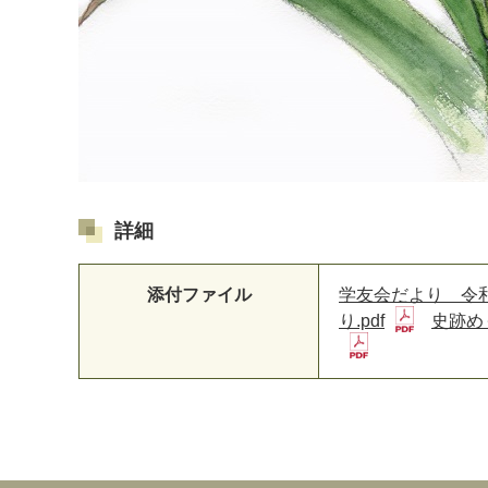
詳細
添付ファイル
学友会だより 令和５
り.pdf
史跡めぐ