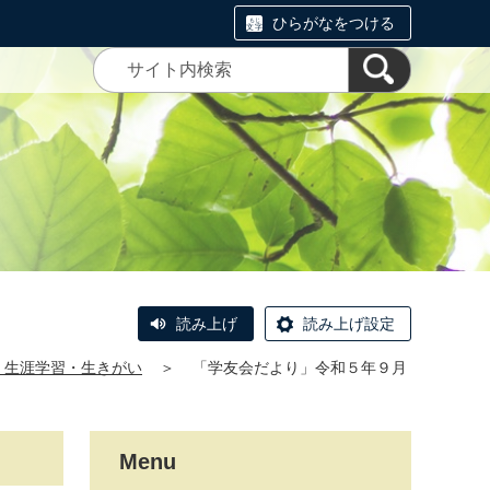
ひらがなをつける
読み上げ
読み上げ設定
・生涯学習・生きがい
＞
「学友会だより」令和５年９月
Menu