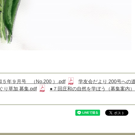
年９月号 （No.200 ）.pdf
学友会だより 200号への
り草加 募集.pdf
●７回庄和の自然を学ぼう（募集案内）.p