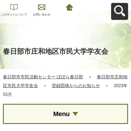
このサイトについて
お問い合わせ
春日部市市民活動セ
ンター ぽぽら春日部
へ戻る
春日部市庄和地区市民大学学友会
春日部市市民活動センター ぽぽら春日部
＞
春日部市庄和地
区市民大学学友会
＞
登録団体からのお知らせ
＞
2023年
03月
Menu