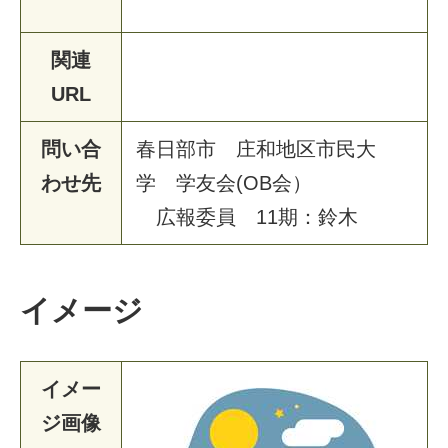
関連
URL
問い合
春
日
部
市
庄
和
地
区
市
民
大
わせ先
学
学
友
会
(
O
B
会
）
広
報
委
員
1
1
期
：
鈴
木
イメージ
イメー
ジ画像