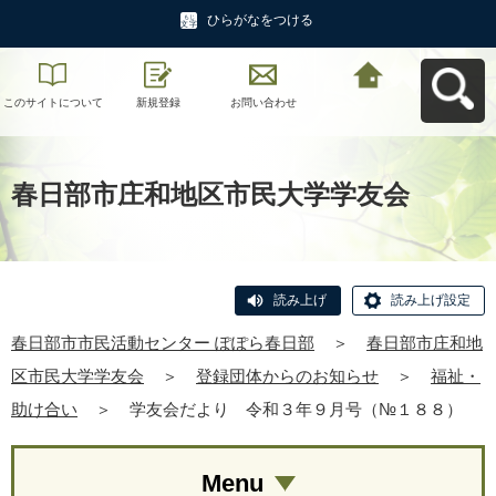
ひらがなをつける
このサイトについて
新規登録
お問い合わせ
春日部市市民活動セ
ンター ぽぽら春日部
へ戻る
春日部市庄和地区市民大学学友会
読み上げ
読み上げ設定
春日部市市民活動センター ぽぽら春日部
＞
春日部市庄和地
区市民大学学友会
＞
登録団体からのお知らせ
＞
福祉・
助け合い
＞
学友会だより 令和３年９月号（№１８８）
Menu