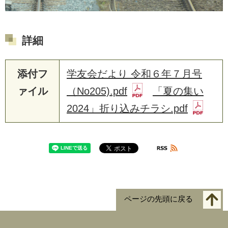
詳細
添付フ
学友会だより 令和６年７月号
ァイル
（No205).pdf
「夏の集い
2024」折り込みチラシ.pdf
ページの先頭に戻る