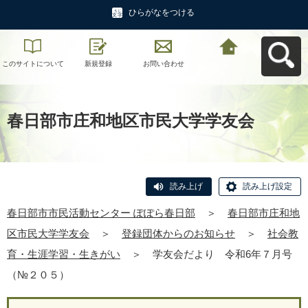
ひらがなをつける
このサイトについて
新規登録
お問い合わせ
春日部市市民活動セ
ンター ぽぽら春日部
へ戻る
春日部市庄和地区市民大学学友会
読み上げ
読み上げ設定
春日部市市民活動センター ぽぽら春日部
＞
春日部市庄和地
区市民大学学友会
＞
登録団体からのお知らせ
＞
社会教
育・生涯学習・生きがい
＞
学友会だより 令和6年７月号
（№２０５）