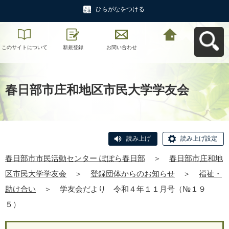
ひらがなをつける
このサイトについて
新規登録
お問い合わせ
春日部市市民活動セ
ンター ぽぽら春日部
へ戻る
春日部市庄和地区市民大学学友会
読み上げ
読み上げ設定
春日部市市民活動センター ぽぽら春日部
＞
春日部市庄和地
区市民大学学友会
＞
登録団体からのお知らせ
＞
福祉・
助け合い
＞
学友会だより 令和４年１１月号（№１９
５）