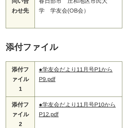
問い合
春
日
部
市
庄
和
地
区
市
民
大
わせ先
学
学
友
会
(
O
B
会
）
添付ファイル
添付フ
●学友会だより11月号P1から
ァイル
P9.pdf
1
添付フ
●学友会だより11月号P10から
ァイル
P12.pdf
2