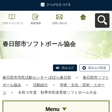
ひらがなをつける
このサイトについて
新規登録
お問い合わせ
春日部市市民活動セ
ンター ぽぽら春日部
へ戻る
春日部市ソフトボール協会
読み上げ
読み上げ設定
春日部市市民活動センター ぽぽら春日部
＞
春日部市ソフト
ボール協会
＞
活動紹介
＞
学術・文化・芸術・スポー
ツ
＞
令和３年度 秋季市民体育祭ソフトボール大会
Menu