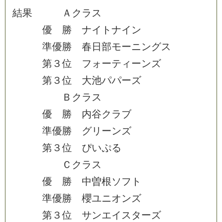
結
果
Ａ
ク
ラ
ス
優
勝
ナ
イ
ト
ナ
イ
ン
準
優
勝
春
日
部
モ
ー
ニ
ン
グ
ス
第
３
位
フ
ォ
ー
テ
ィ
ー
ン
ズ
第
３
位
大
池
パ
パ
ー
ズ
Ｂ
ク
ラ
ス
優
勝
内
谷
ク
ラ
ブ
準
優
勝
グ
リ
ー
ン
ズ
第
３
位
ぴ
い
ぷ
る
Ｃ
ク
ラ
ス
優
勝
中
曽
根
ソ
フ
ト
準
優
勝
櫻
ユ
ニ
オ
ン
ズ
第
３
位
サ
ン
エ
イ
ス
タ
ー
ズ