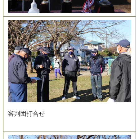
審
判
団
打
合
せ