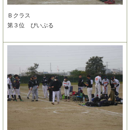
Ｂ
ク
ラ
ス
第
３
位
ぴ
い
ぷ
る