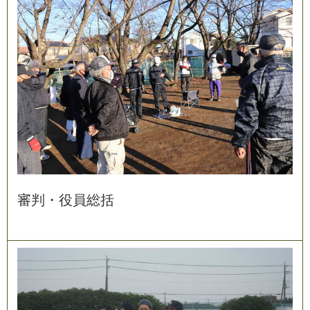
審
判
・
役
員
総
括