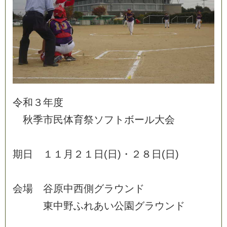
令
和
３
年
度
秋
季
市
民
体
育
祭
ソ
フ
ト
ボ
ー
ル
大
会
期
日
１
１
月
２
１
日
(
日
)
・
２
８
日
(
日
)
会
場
谷
原
中
西
側
グ
ラ
ウ
ン
ド
東
中
野
ふ
れ
あ
い
公
園
グ
ラ
ウ
ン
ド