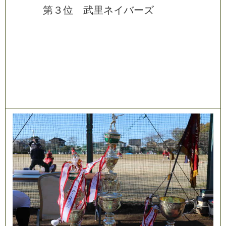
第
３
位
武
里
ネ
イ
バ
ー
ズ