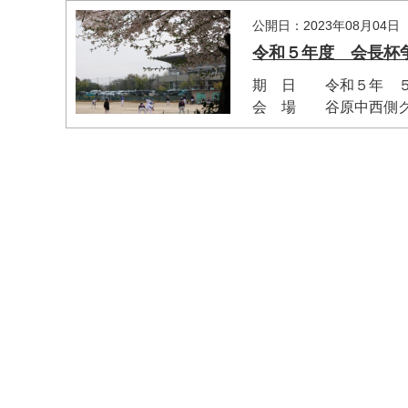
公開日：2023年08月04日
令和５年度 会長杯
期 日 令和５年 ５
会 場 谷原中西側グラ