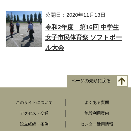
公開日：2020年11月13日
令和2年度 第16回 中学生
女子市民体育祭 ソフトボー
ル大会
ページの先頭に戻る
このサイトについて
よくある質問
アクセス・交通
施設利用案内
設立経緯・条例
センター活用情報