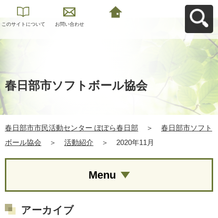
このサイトについて
お問い合わせ
春日部市市民活動セ
ンター ぽぽら春日部
へ戻る
春日部市ソフトボール協会
春日部市市民活動センター ぽぽら春日部
＞
春日部市ソフト
ボール協会
＞
活動紹介
＞
2020年11月
Menu
アーカイブ