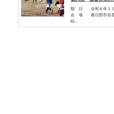
期 日 令和６年１１
会 場 春日部市谷原
結...
マイメディア検索