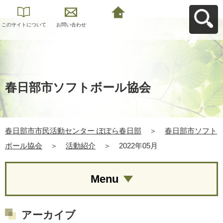
このサイトについて
お問い合わせ
春日部市市民活動セ
ンター ぽぽら春日部
へ戻る
春日部市ソフトボール協会
春日部市市民活動センター ぽぽら春日部
＞
春日部市ソフト
ボール協会
＞
活動紹介
＞
2022年05月
Menu
アーカイブ