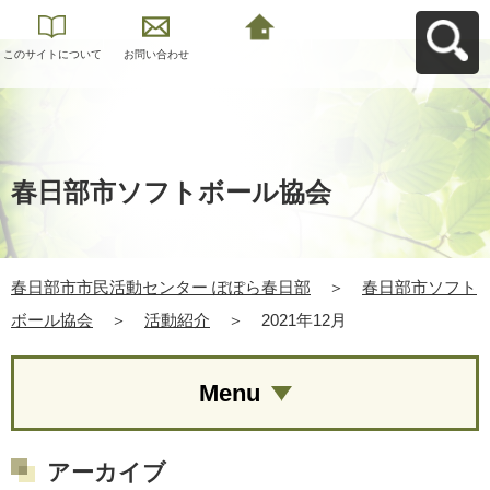
このサイトについて
お問い合わせ
春日部市市民活動セ
ンター ぽぽら春日部
へ戻る
春日部市ソフトボール協会
春日部市市民活動センター ぽぽら春日部
＞
春日部市ソフト
ボール協会
＞
活動紹介
＞
2021年12月
Menu
アーカイブ