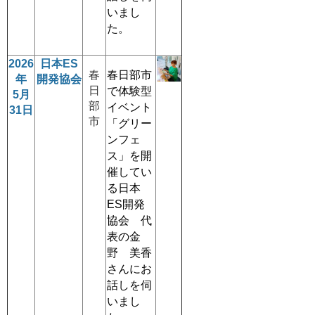
いまし
た。
2026
日本ES
春
春日部市
年
開発協会
日
で体験型
5月
部
イベント
31日
市
「グリー
ンフェ
ス」を開
催してい
る日本
ES開発
協会 代
表の金
野 美香
さんにお
話しを伺
いまし