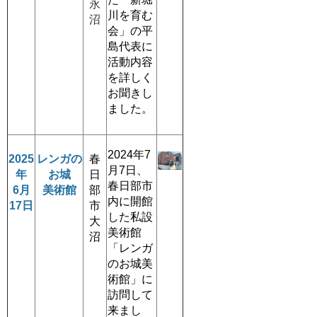
永
川を育む
沼
会」の平
島代表に
活動内容
を詳しく
お聞きし
ました。
2024年7
2025
レンガの
春
月7日、
年
お城
日
春日部市
6月
美術館
部
内に開館
17日
市
した私設
大
美術館
沼
「レンガ
のお城美
術館」に
訪問して
来まし