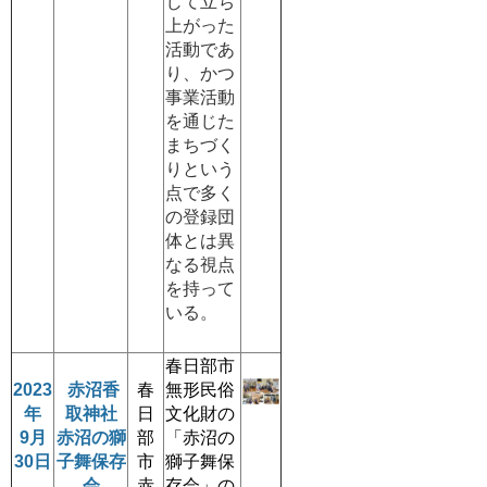
じて立ち
上がった
活動であ
り、かつ
事業活動
を通じた
まちづく
りという
点で多く
の登録団
体とは異
なる視点
を持って
いる。
春日部市
2023
赤沼香
春
無形民俗
年
取神社
日
文化財の
9月
赤沼の獅
部
「赤沼の
30日
子舞保存
市
獅子舞保
会
赤
存会」の