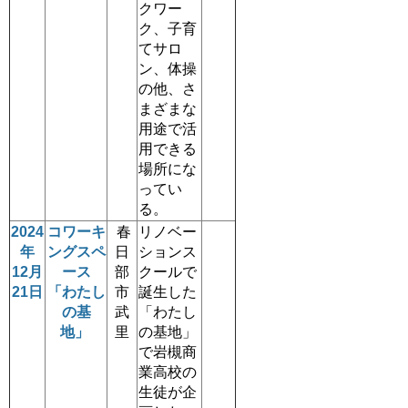
クワー
ク、子育
てサロ
ン、体操
の他、さ
まざまな
用途で活
用できる
場所にな
ってい
る。
2024
コワーキ
春
リノベー
年
ングスペ
日
ションス
12月
ース
部
クールで
21日
「わたし
市
誕生した
の基
武
「わたし
地」
里
の基地」
で岩槻商
業高校の
生徒が企