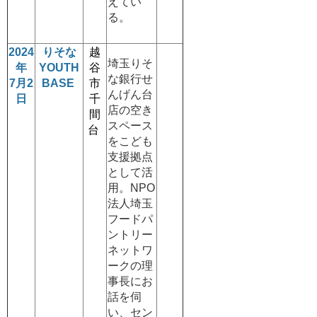
えてい
る。
2024
りそな
越
埼玉りそ
年
YOUTH
谷
な銀行せ
7月2
BASE
市
んげん台
日
千
店の空き
間
スペース
台
をこども
支援拠点
として活
用。NPO
法人埼玉
フードパ
ントリー
ネットワ
ークの理
事長にお
話を伺
い、セン