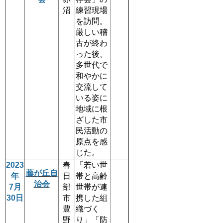
沼
練習現場
を訪問。
厳しい稽
古が終わ
った後、
多世代で
和やかに
交流して
いる姿に
地域に根
ざした市
民活動の
原点を感
じた。
2023
春
「若い世
藤が丘自
年
日
帯と高齢
治会
7月
部
世帯が連
30日
市
携した組
豊
織づく
野
り」「防