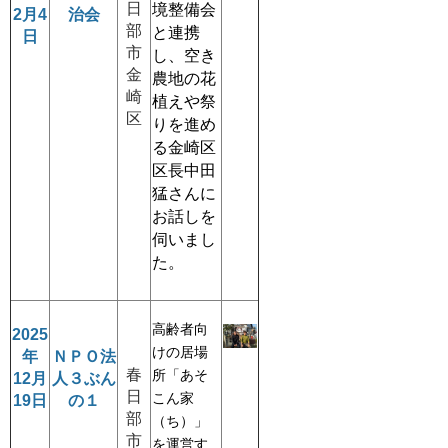
日
境整備会
2
月4
治会
部
と連携
日
市
し、空き
金
農地の花
崎
植えや祭
区
りを進め
る金崎区
区長中田
猛さんに
お話しを
伺いまし
た。
高齢者向
2025
けの居場
年
ＮＰＯ法
春
所「あそ
12
月
人３ぶん
日
こん家
19日
の１
部
（ち）
」
市
を運営す