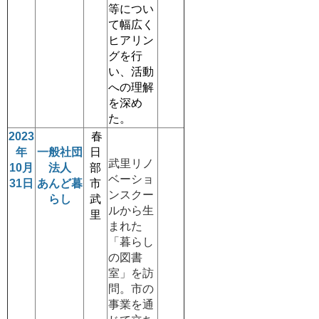
等につい
て幅広く
ヒアリン
グを行
い、活動
への理解
を深め
た。
2023
春
年
一般社団
日
武里リノ
10月
法人
部
ベーショ
31日
あんど暮
市
ンスクー
らし
武
ルから生
里
まれた
「暮らし
の図書
室」を訪
問。市の
事業を通