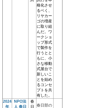
格化させ
るベく、
リヤカー
ゴの増産
に取り組
んだ。ワ
ークショ
ップ形式
で製作を
行うとと
もに、小
さな移動
式屋台で
新しいこ
とを始め
るコンセ
プトを共
有した。
2024
NPO法
春
春日部の
年
人 春日
日