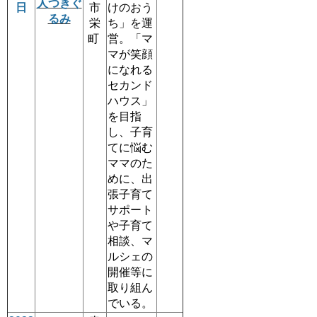
人つきぐ
日
市
けのおう
るみ
栄
ち」を運
町
営。「マ
マが笑顔
になれる
セカンド
ハウス」
を目指
し、子育
てに悩む
ママのた
めに、出
張子育て
サポート
や子育て
相談、マ
ルシェの
開催等に
取り組ん
でいる。