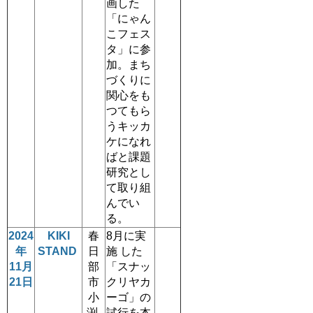
画した
「にゃん
こフェス
タ」に参
加。まち
づくりに
関心をも
つてもら
うキッカ
ケになれ
ばと課題
研究とし
て取り組
んでい
る。
2024
KIKI
春
8月に実
年
STAND
日
施 した
11月
部
「スナッ
21日
市
クリヤカ
小
ーゴ」の
渕
試行を本