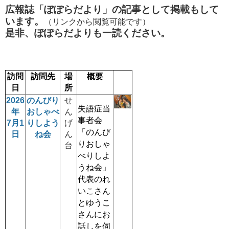
広報誌「ぽぽらだより」の記事として掲載もして
います。
（リンクから閲覧可能です）
是非、ぽぽらだよりも一読ください。
訪問
訪問先
場
概要
日
所
2026
のんびり
せ
失語症当
年
おしゃべ
ん
事者会
7月1
りしよう
げ
「のんび
日
ね会
ん
りおしゃ
台
べりしよ
うね会」
代表のれ
いこさん
とゆうこ
さんにお
話しを伺