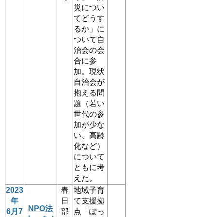
災につい
てどうす
るか」に
ついて自
治会の会
合に参
加。現状
自治会が
抱える問
題（若い
世代の参
加が少な
い、高齢
化など）
について
ともに考
えた。
2023
春
地域子育
年
日
て支援拠
NPO法
6月7
部
点「ぽっ