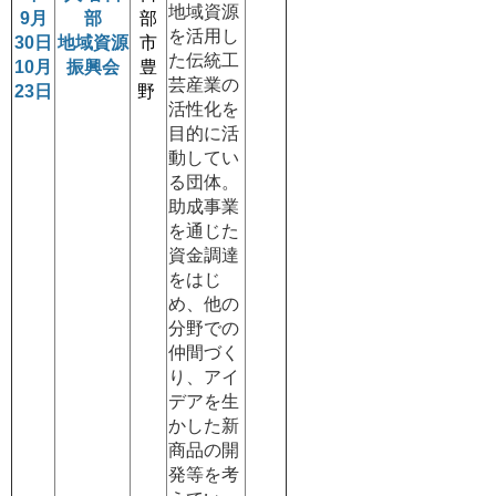
地域資源
9月
部
部
を活用し
30日
地域資源
市
た伝統工
10月
振興会
豊
芸産業の
23日
野
活性化を
目的に活
動してい
る団体。
助成事業
を通じた
資金調達
をはじ
め、他の
分野での
仲間づく
り、アイ
デアを生
かした新
商品の開
発等を考