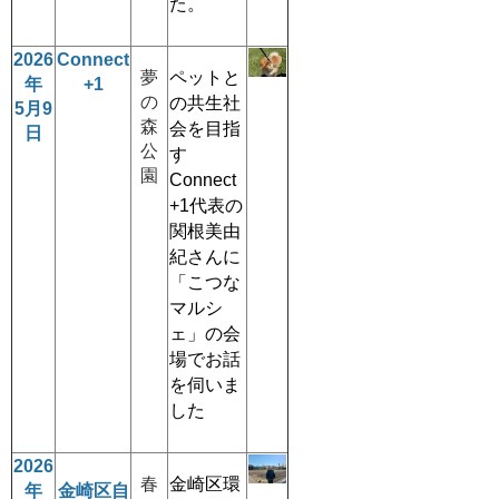
た。
2026
Connect
夢
ペットと
年
+1
の
の共生社
5月9
森
会を目指
日
公
す
園
Connect
+1代表の
関根美由
紀さんに
「こつな
マルシ
ェ」の会
場でお話
を伺いま
した
2026
春
金崎区環
年
金崎区自