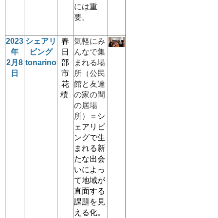
には重
要。
2023
シェアリ
春
気軽にみ
年
ビング
日
んなで集
2月8
tonarino
部
まれる場
日
市
所（公民
花
館と友達
積
の家の間
の居場
所）＝
シ
ェアリビ
ングで生
まれる新
たな出会
いによっ
て地域が
直面する
課題を見
える化。