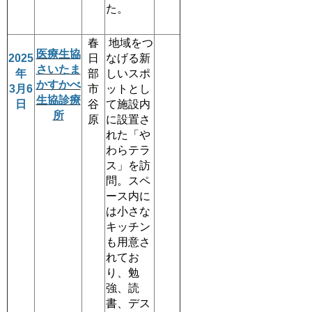
た。
春
地域をつ
医療生協
2025
日
なげる新
さいたま
年
部
しいスポ
かすかべ
3月6
市
ットとし
生協診療
日
谷
て施設内
所
原
に設置さ
れた「や
わらテラ
ス」を訪
問。スペ
ース内に
は小さな
キッチン
も用意さ
れてお
り、勉
強、読
書、デス