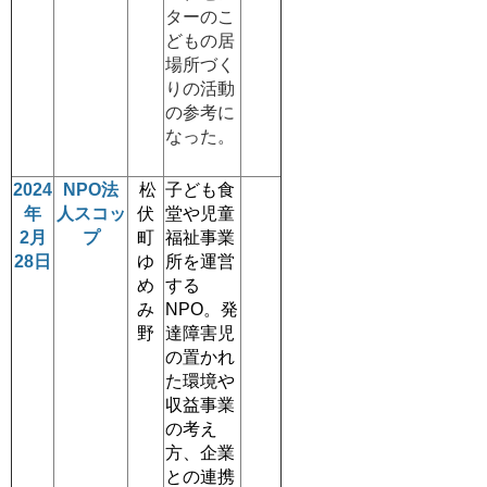
ターのこ
どもの居
場所づく
りの活動
の参考に
なった。
2024
NPO法
松
子ども食
年
人スコッ
伏
堂や児童
2月
プ
町
福祉事業
28日
ゆ
所を運営
め
する
み
NPO。発
野
達障害児
の置かれ
た環境や
収益事業
の考え
方、企業
との連携