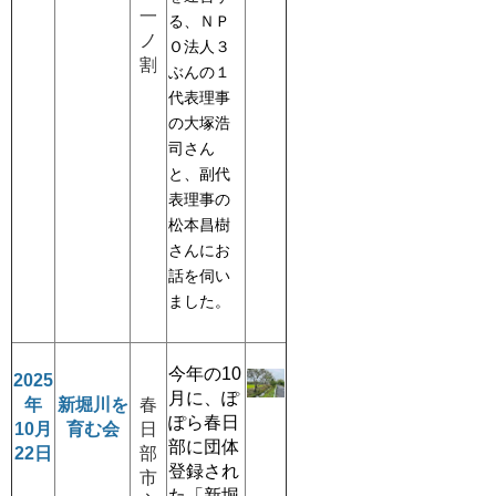
一
る、ＮＰ
ノ
Ｏ法人３
割
ぶんの１
代表理事
の大塚浩
司
さん
と
、副代
表理事の
松本
昌樹
さんにお
話を伺い
ました。
今年の10
2025
月に、ぽ
年
新堀川を
春
ぽら春日
10
月
育む会
日
部に団体
22日
部
登録され
市
た「新堀