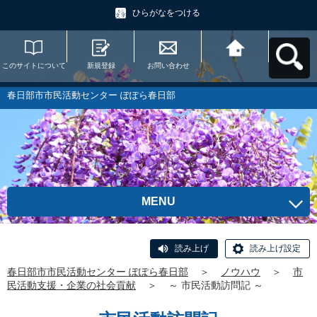
ひらがなをつける
このサイトについて
新規登録
お問い合わせ
春日部市市民活動セ
ンター ぽぽら春日部
へ戻る
春日部市市民活動センター ぽぽら春日部
MENU
読み上げ
読み上げ設定
春日部市市民活動センター ぽぽら春日部
＞
ノウハウ
＞
市
民活動支援・企業の社会貢献
＞
～ 市民活動訪問記 ～