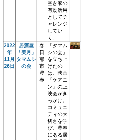
空き家の
有効活用
としてチ
ャレンジ
してい
く。
2022
居酒屋
春
「タマム
年
「美月」
日
シの会」
11月
タマムシ
部
を立ち上
26日
の会
市
げたの
豊
は、映画
春
『ケアニ
ン』の上
映会がき
っかけ。
コミュニ
ティの大
切さを学
び、豊春
にある居