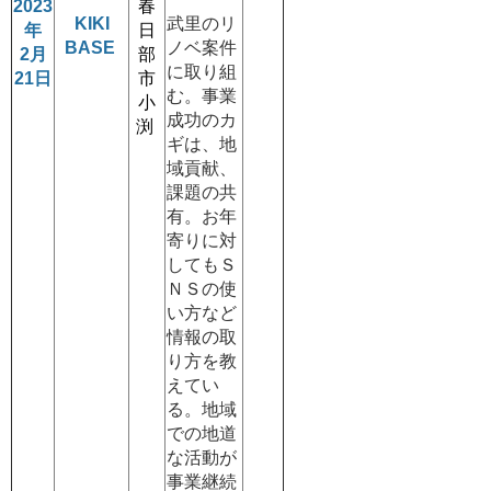
2023
春
KIKI
武里のリ
年
日
BASE
ノベ案件
2月
部
に取り組
21日
市
む。事業
小
成功のカ
渕
ギは、地
域貢献、
課題の共
有。お年
寄りに対
してもＳ
ＮＳの使
い方など
情報の取
り方を教
えてい
る。地域
での地道
な活動が
事業継続