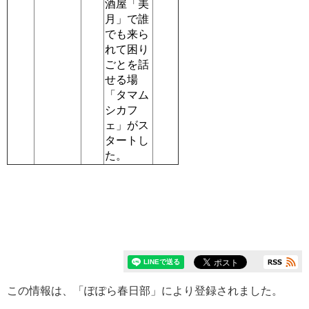
酒屋「美
月」で誰
でも来ら
れて困り
ごとを話
せる場
「タマム
シカフ
ェ」がス
タートし
た。
この情報は、「ぽぽら春日部」により登録されました。