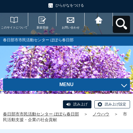
ひらがなをつける
このサイトについて
新規登録
お問い合わせ
春日部市市民活動セ
ンター ぽぽら春日部
へ戻る
春日部市市民活動センター ぽぽら春日部
MENU
読み上げ
読み上げ設定
春日部市市民活動センター ぽぽら春日部
＞
ノウハウ
＞
市
民活動支援・企業の社会貢献