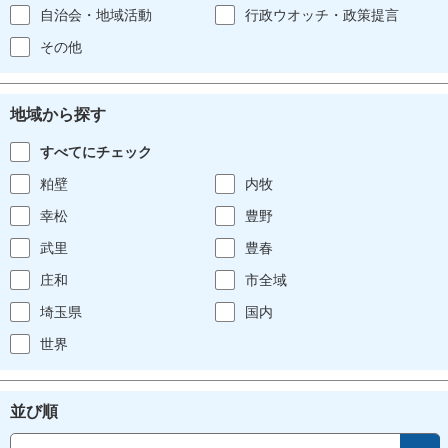
自治会・地域活動
行政ウオッチ・政策提言
その他
地域から探す
すべてにチェック
粕壁
内牧
幸松
豊野
武里
豊春
庄和
市全域
埼玉県
国内
世界
並び順