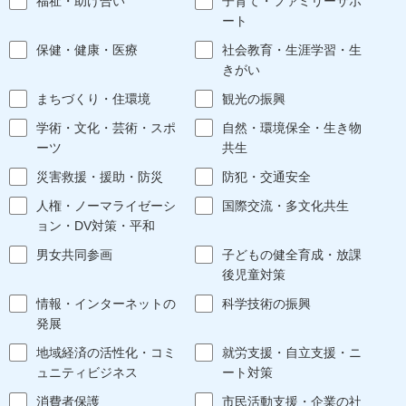
福祉・助け合い
子育て・ファミリーサポ
ート
保健・健康・医療
社会教育・生涯学習・生
きがい
まちづくり・住環境
観光の振興
学術・文化・芸術・スポ
自然・環境保全・生き物
ーツ
共生
災害救援・援助・防災
防犯・交通安全
人権・ノーマライゼーシ
国際交流・多文化共生
ョン・DV対策・平和
男女共同参画
子どもの健全育成・放課
後児童対策
情報・インターネットの
科学技術の振興
発展
地域経済の活性化・コミ
就労支援・自立支援・ニ
ュニティビジネス
ート対策
消費者保護
市民活動支援・企業の社