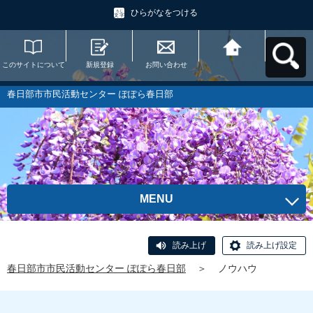
ひらがなをつける
このサイトについて
新規登録
お問い合わせ
春日部市市民活動セ
ンター ぽぽら春日部
へ戻る
春日部市市民活動センター ぽぽら春日部
MENU
読み上げ
読み上げ設定
春日部市市民活動センター ぽぽら春日部
＞
ノウハウ