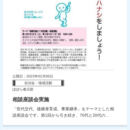
公開日：2023年02月06日
自治会・地域活動
ぽぽら春日部
相談座談会実施
「世代交代、後継者育成、事業継承」をテーマとした相
談座談会です。第1回から引き続き、70代と20代の...