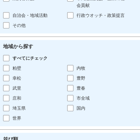
会貢献
自治会・地域活動
行政ウオッチ・政策提言
その他
地域から探す
すべてにチェック
粕壁
内牧
幸松
豊野
武里
豊春
庄和
市全域
埼玉県
国内
世界
並び順