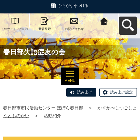
ひらがなをつける
このサイトについて
新規登録
お問い合わせ
春日部市市民活動セ
ンター ぽぽら春日部
へ戻る
春日部失語症友の会
MENU
読み上げ
読み上げ設定
春日部市市民活動センター ぽぽら春日部
＞
かすかべしつごしょ
うとものかい
＞
活動紹介