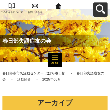
このサイトについて
お問い合わせ
春日部市市民活動セ
ンター ぽぽら春日部
へ戻る
春日部失語症友の会
MENU
春日部市市民活動センター ぽぽら春日部
＞
春日部失語症友の
会
＞
活動紹介
＞
2025年08月
アーカイブ