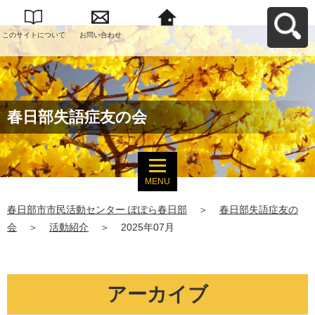
このサイトについて
お問い合わせ
春日部市市民活動セ
ンター ぽぽら春日部
へ戻る
春日部失語症友の会
MENU
春日部市市民活動センター ぽぽら春日部
＞
春日部失語症友の
会
＞
活動紹介
＞
2025年07月
アーカイブ