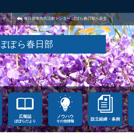
わせ
春日部市市民活動センター ぽぽら春日部へ戻る
 ぽぽら春日部
広報誌
ノウハウ
設立経緯・条例
ぽぽらだより
その他情報