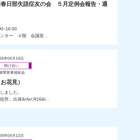
6回春日部失語症友の会 ５月定例会報告・通
~16:00
ター ４階 会議室...
26年04月19日
祉・助け合い
体障害者福祉会
（お花見）
しました。
発&rArr;R16&r...
26年04月12日