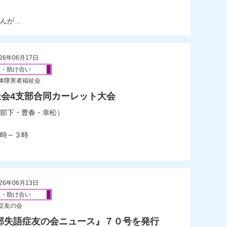
が...
26年06月17日
祉・助け合い
体障害者福祉会
会4支部合同カーレット大会
部下・豊春・幸松）
時～３時
26年06月13日
祉・助け合い
症友の会
部失語症友の会ニュース』７０号を発行