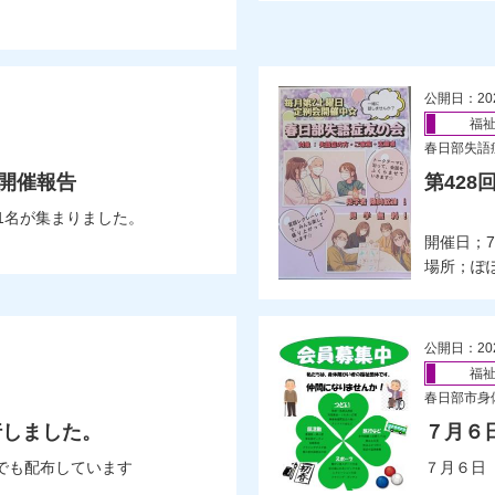
公開日：20
福
春日部失語
」開催報告
第42
1名が集まりました。
開催日；7月
場所；ぽ
公開日：20
福
春日部市身
行しました。
７月６
部でも配布しています
７月６日