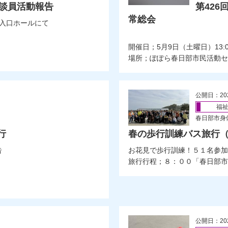
相談員活動報告
第42
常総会
入口ホールにて
開催日；5月9日（土曜日）13:00
場所；ぽぽら春日部市民活動セン
公開日：20
福
春日部市身
行
春の歩行訓練バス旅行
告
お花見で歩行訓練！５１名参加
旅行行程；８：００「春日部市役所」出
公開日：20