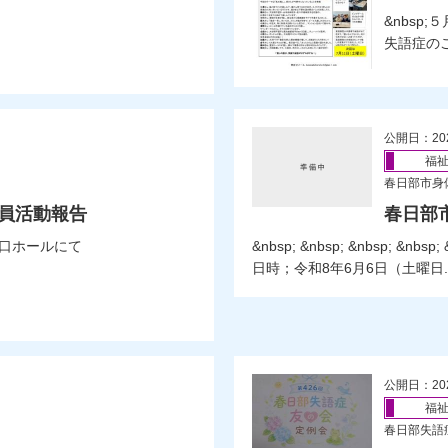
&nbsp
失語症の
公開日：20
福
春日部市身
談員活動報告
春日部
口ホールにて
&nbsp; &nbsp; &nbsp; &nbsp; 
日時；令和8年6月6日（土曜日..
公開日：20
福
春日部失語