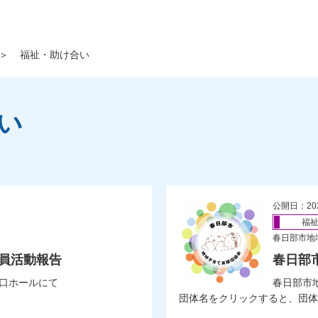
＞
福祉・助け合い
い
公開日：20
福
春日部市地
談員活動報告
春日部
口ホールにて
春日部市
団体名をクリックすると、団体の