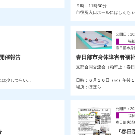
９時～11時30分
市役所入口ホールにはしんちゃん
公開日：20
福
春日部市身
」開催報告
春日部市身体障害者福祉
支部合同交流会（粕壁上・春日
少しつらい...
日時；６月１６日（火）午後１
場所；ぽぽら...
公開日：20
福
春日部失語
告
『春日