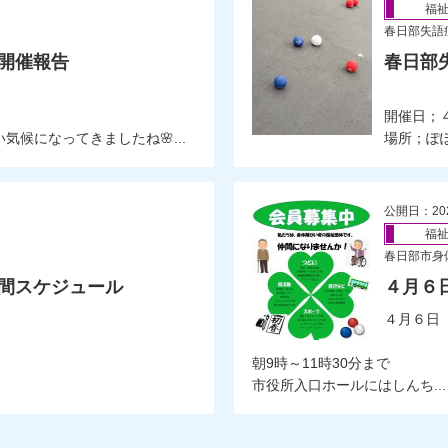
福
春日部失語
」開催報告
春日部
開催日；４
候になってきましたね🌸...
場所；ぽ
公開日：20
福
春日部市身
年間スケジュール
４月６
４月６日
朝9時～11時30分まで
市役所入口ホールにはしんち...