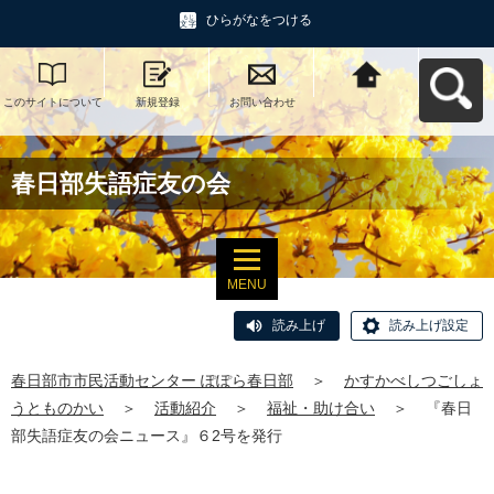
ひらがなをつける
このサイトについて
新規登録
お問い合わせ
春日部市市民活動セ
ンター ぽぽら春日部
へ戻る
春日部失語症友の会
MENU
読み上げ
読み上げ設定
春日部市市民活動センター ぽぽら春日部
＞
かすかべしつごしょ
うとものかい
＞
活動紹介
＞
福祉・助け合い
＞
『春日
部失語症友の会ニュース』６2号を発行