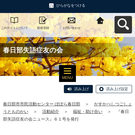
ひらがなをつける
このサイトについて
新規登録
お問い合わせ
春日部市市民活動セ
ンター ぽぽら春日部
へ戻る
春日部失語症友の会
MENU
読み上げ
読み上げ設定
春日部市市民活動センター ぽぽら春日部
＞
かすかべしつごしょ
うとものかい
＞
活動紹介
＞
福祉・助け合い
＞
『春日
部失語症友の会ニュース』６１号を発行