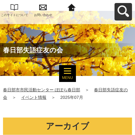
このサイトについて
お問い合わせ
春日部市市民活動セ
ンター ぽぽら春日部
へ戻る
春日部失語症友の会
MENU
春日部市市民活動センター ぽぽら春日部
＞
春日部失語症友の
会
＞
イベント情報
＞
2025年07月
アーカイブ