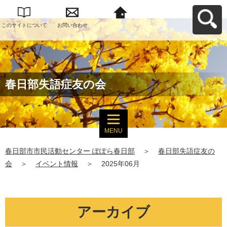
このサイトについて
お問い合わせ
春日部市市民活動セ
ンター ぽぽら春日部
へ戻る
春日部失語症友の会
MENU
春日部市市民活動センター ぽぽら春日部
＞
春日部失語症友の
会
＞
イベント情報
＞
2025年06月
アーカイブ