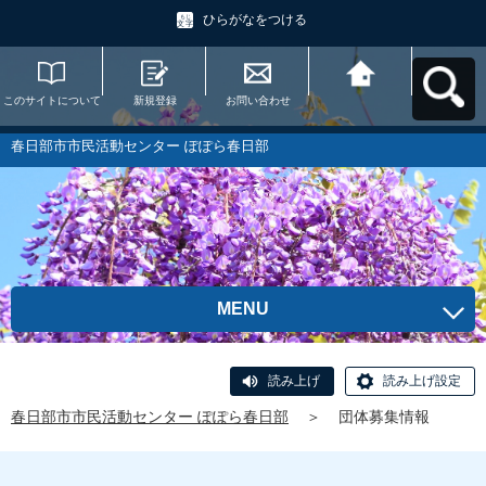
ひらがなをつける
このサイトについて
新規登録
お問い合わせ
春日部市市民活動セ
ンター ぽぽら春日部
へ戻る
春日部市市民活動センター ぽぽら春日部
MENU
読み上げ
読み上げ設定
春日部市市民活動センター ぽぽら春日部
＞
団体募集情報