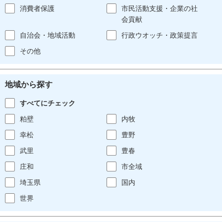
消費者保護
市民活動支援・企業の社
会貢献
自治会・地域活動
行政ウオッチ・政策提言
その他
地域から探す
すべてにチェック
粕壁
内牧
幸松
豊野
武里
豊春
庄和
市全域
埼玉県
国内
世界