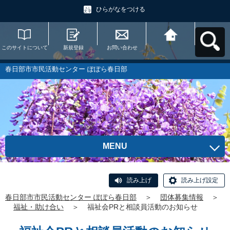
ひらがなをつける
このサイトについて
新規登録
お問い合わせ
春日部市市民活動セ
ンター ぽぽら春日部
へ戻る
春日部市市民活動センター ぽぽら春日部
MENU
読み上げ
読み上げ設定
春日部市市民活動センター ぽぽら春日部
＞
団体募集情報
＞
福祉・助け合い
＞
福祉会PRと相談員活動のお知らせ