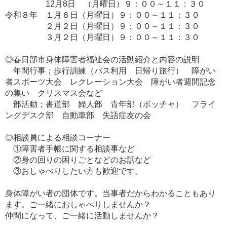
12月8日 （月曜日）９：００～１１：３０
令和８年 １月６日（月曜日）９：００～１１：３０
２月２日（月曜日）９：００～１１：３０
３月２日（月曜日）９：００～１１：３０
◎春日部市身体障害者福祉会の活動紹介と内容の説明
年間行事；歩行訓練（バス利用 日帰り旅行） 障がい
者スポーツ大会 レクレーション大会 障がい者週間記念
の集い クリスマス会など
部活動；書道部 婦人部 青年部（ボッチャ） フライ
ングデスク部 自動車部 失語症友の会
◎相談員による相談コーナー
①障害者手帳に関する相談事など
②身の回りの困りごとなどのお話など
③おしゃべりしたい方も歓迎です。
身体障がい者の団体です。当事者だからわかることもあり
ます。ご一緒におしゃべりしませんか？
仲間になって、ご一緒に活動しませんか？