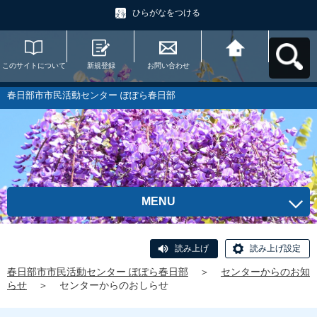
ひらがなをつける
このサイトについて
新規登録
お問い合わせ
春日部市市民活動セ
ンター ぽぽら春日部
へ戻る
春日部市市民活動センター ぽぽら春日部
MENU
読み上げ
読み上げ設定
春日部市市民活動センター ぽぽら春日部
＞
センターからのお知
らせ
＞
センターからのおしらせ