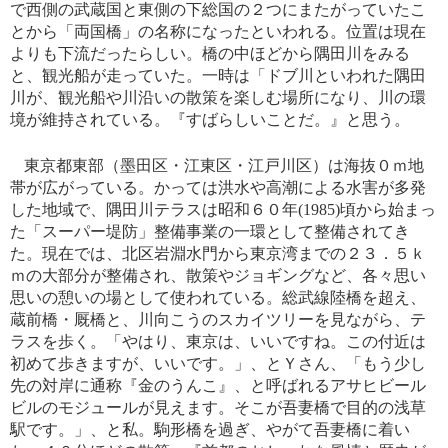
で西側の武蔵国と東側の下総国の２つにまたがっていたこ
とから「両国橋」の名称になったといわれる。位置は現在
よりも下流だったらしい。橋の中ほどから隅田川をみる
と、観光船が走っていた。一時は「ドブ川といわれた隅田
川が、観光船や川沿いの散策を楽しむ場所になり、川の環
境が維持されている。『すばらしいことだ。』と思う。
東京都東部（墨田区・江東区・江戸川区）は海抜０ｍ地
帯が広がっている。かっては洪水や高潮による水害が多発
した地域で、隅田川テラスは昭和６０年(1985)頃から始まっ
た「スーパー堤防」整備事業の一環として整備されてき
た。現在では、北区岩淵水門から東京湾までの２３．５ｋ
ｍの大部分が整備され、散策やジョギングなど、各々思い
思いの憩いの場として使われている。総武線陸橋を超え、
蔵前橋・厩橋と、川向こうのスカイツリーを見ながら、テ
ラスを歩く。「やはり、東京は、いいですね。この付近は
初めて歩きますが、いいです。」、とＹさん、「もう少し
先の対岸に通称『金のうんこ』、と呼ばれるアサヒビール
ビルのモジュールが見えます。そこが吾妻橋で目的の浅草
駅です。」、と私。駒形橋を過ぎ、やがて吾妻橋に着い