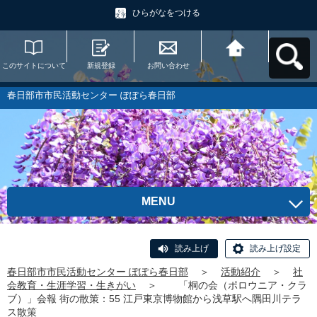
ひらがなをつける
このサイトについて
新規登録
お問い合わせ
春日部市市民活動セ
ンター ぽぽら春日部
へ戻る
春日部市市民活動センター ぽぽら春日部
MENU
読み上げ
読み上げ設定
春日部市市民活動センター ぽぽら春日部
＞
活動紹介
＞
社
会教育・生涯学習・生きがい
＞
「桐の会（ポロウニア・クラ
ブ）」会報 街の散策：55 江戸東京博物館から浅草駅へ隅田川テラ
ス散策