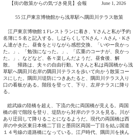
【街の散策からの気づき発見】会報 June
1, 2026
55 江戸東京博物館から浅草駅へ隅田川テラス散策
江戸東京博物館１
F
レストランに着き、
Y
さんと私が予約
名簿に５名と記入する。しばらくして
N
さん・
A
さん・
K
さ
ん達がきた。昼食をとりながら感想交換、「いやー良かっ
た。」、「勉強になった。」、「広重のコーナが、良かっ
た。」、などなど、各々楽しんだようだ。昼食後、解
散。 帰路は、
夫々の自由行動。
Y
さんと私は両国橋から浅
草駅へ隅田川右岸の隅田川テラスを歩いて向かう散策コー
スにした。隅田川堤防につきあたると、隅田川テラス入り
口の看板がある。階段を登って、下り、左岸テラスに降り
る。
総武線の陸橋を超え、下流の先に両国橋が見える。両国
橋の前で階段を登り、堤防から対岸のテラスを見る。川が
あり迂回して降りることになるようだ。現代の両国橋は西
岸の中央区東日本橋二丁目と墨田区両国一丁目を結ぶ国道
１４号線の道路橋になっている。江戸時代、隅田川を挟ん