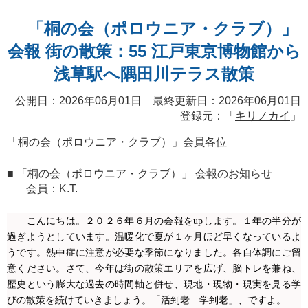
「桐の会（ポロウニア・クラブ）」
会報 街の散策：55 江戸東京博物館から
浅草駅へ隅田川テラス散策
公開日：2026年06月01日 最終更新日：2026年06月01日
登録元：「
キリノカイ
」
「桐の会（ポロウニア・クラブ）」会員各位
■ 「桐の会（ポロウニア・クラブ）」 会報のお知らせ
会員：K.T.
こんにちは。２０２６年６月の会報を
up
します。１年の半分が
過ぎようとしています。温暖化で夏が１ヶ月ほど早くなっているよ
うです。熱中症に注意が必要な季節になりました。各自体調にご留
意ください。さて、今年は街の散策エリアを広げ、脳トレを兼ね、
歴史という膨大な過去の時間軸と併せ、現地・現物・現実を見る学
びの散策を続けていきましょう。「活到老 学到老」、ですよ。