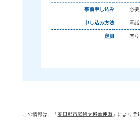
事前申し込み
必要
申し込み方法
電話
定員
有り
この情報は、「
春日部市武術太極拳連盟
」により登