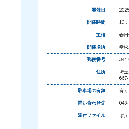
開催日
20
開催時間
13：
主催
春日
開催場所
幸松
郵便番号
344-
住所
埼玉
667-
駐車場の有無
有り
問い合わせ先
048
添付ファイル
ポス