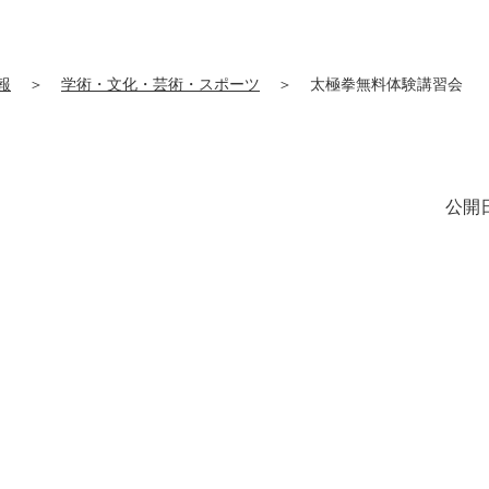
報
＞
学術・文化・芸術・スポーツ
＞
太極拳無料体験講習会
公開日