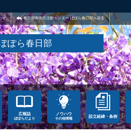
わせ
春日部市市民活動センター ぽぽら春日部へ戻る
 ぽぽら春日部
広報誌
ノウハウ
設立経緯・条例
ぽぽらだより
その他情報