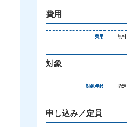
費用
費用
無料
対象
対象年齢
指定
申し込み／定員