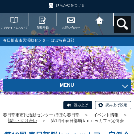
ひらがなをつける
このサイトについて
新規登録
お問い合わせ
春日部市市民活動セ
ンター ぽぽら春日部
へ戻る
春日部市市民活動センター ぽぽら春日部
MENU
読み上げ
読み上げ設定
春日部市市民活動センター ぽぽら春日部
＞
イベント情報
＞
福祉・助け合い
＞
第12回 春日部脳ｋｎｏｗカフェ定例会