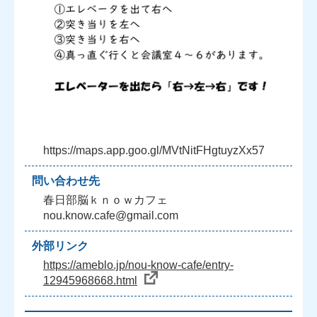
https://maps.app.goo.gl/MVtNitFHgtuyzXx57
問い合わせ先
春日部脳ｋｎｏｗカフェ
nou.know.cafe@gmail.com
外部リンク
https://ameblo.jp/nou-know-cafe/entry-
12945968668.html