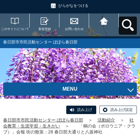
ひらがなをつける
このサイトについて
新規登録
お問い合わせ
春日部市市民活動セ
ンター ぽぽら春日部
へ戻る
春日部市市民活動センター ぽぽら春日部
MENU
読み上げ
読み上げ設定
春日部市市民活動センター ぽぽら春日部
＞
活動紹介
＞
社
会教育・生涯学習・生きがい
＞
「桐の会（ポロウニア・クラ
ブ）」会報 街の散策：28 春日部大通りと八坂神社