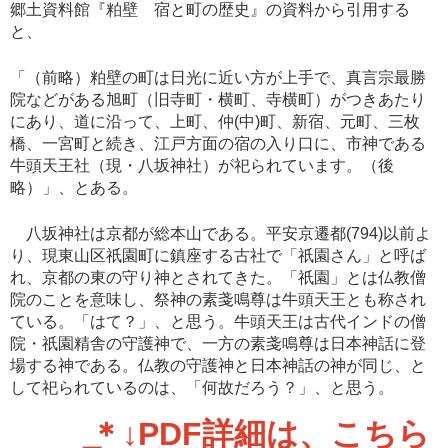
郷土資料館『粕壁 宿と町の歴史』の資料から引用する
と、
「（前略）粕壁の町は日光に近い方が上手で、真言宗最勝
院などがある旭町（旧寺町・横町、寺横町）がつきあたり
にあり、道に沿って、上町、仲(中)町、新宿、元町、三枚
橋、一宮町と続き、江戸方面の宿の入り口に、市神である
牛頭天王社（現・八坂神社）が祀られています。（後
略）」、とある。
八坂神社は京都が総本山である。平安京遷都(794)以前よ
り、現東山区祇園町に鎮座する古社で「祇園さん」と呼ば
れ、京都の東の守り神とされてきた。「祇園」とは仏教僧
院のことを意味し、祭神の素戔鳴尊は牛頭天王とも称され
ている。「はて？」、と思う。牛頭天王は古代インドの僧
院・祇園精舎の守護神で、一方の素戔鳴尊は日本神話に登
場する神である。仏教の守護神と日本神話の神が同じ、と
して祀られているのは、「何故だろう？」、と思う。
＊↓PDF詳細は、こちら