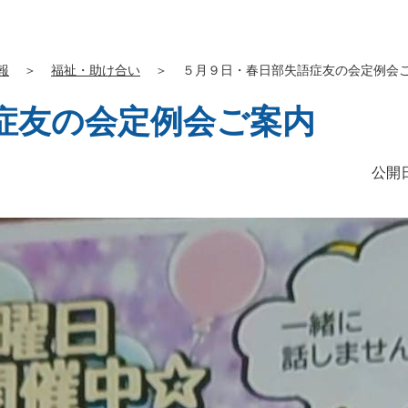
報
＞
福祉・助け合い
＞
５月９日・春日部失語症友の会定例会
症友の会定例会ご案内
公開日