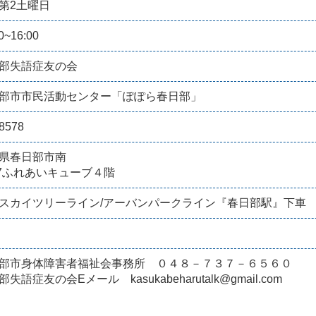
第2土曜日
0~16:00
部失語症友の会
部市市民活動センター「ぽぽら春日部」
8578
県春日部市南
1-7ふれあいキューブ４階
スカイツリーライン/アーバンパークライン『春日部駅』下車
部市身体障害者福祉会事務所 ０４８－７３７－６５６０
失語症友の会Eメール kasukabeharutalk@gmail.com