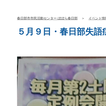
春日部市市民活動センター ぽぽら春日部
＞
イベント情
５月９日・春日部失語