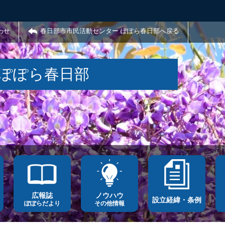
わせ
春日部市市民活動センター ぽぽら春日部へ戻る
 ぽぽら春日部
広報誌
ノウハウ
設立経緯・条例
ぽぽらだより
その他情報