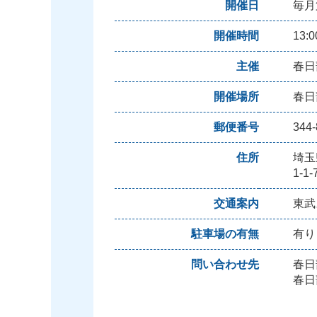
開催日
毎月
開催時間
13:0
主催
春日
開催場所
春日
郵便番号
344-
住所
埼玉
1-
交通案内
東武
駐車場の有無
有り
問い合わせ先
春日
春日部