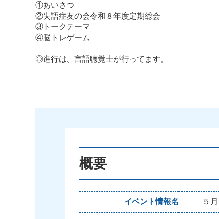
①あいさつ
②失語症友の会令和８年度定期総会
③トークテーマ
④脳トレゲーム
◎進行は、言語聴覚士が行ってます。
概要
イベント情報名
５月