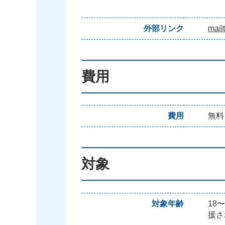
外部リンク
mail
費用
費用
無料
対象
対象年齢
18
援さ