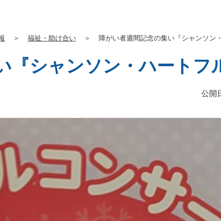
報
＞
福祉・助け合い
＞
障がい者週間記念の集い『シャンソン
い『シャンソン・ハートフ
公開日