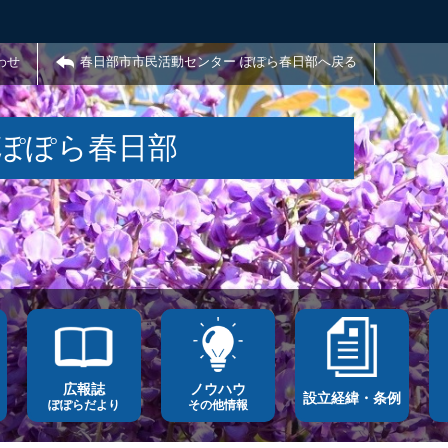
わせ
春日部市市民活動センター ぽぽら春日部へ戻る
 ぽぽら春日部
広報誌
ノウハウ
設立経緯・条例
ぽぽらだより
その他情報