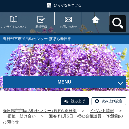
ひらがなをつける
このサイトについて
新規登録
お問い合わせ
春日部市市民活動セ
ンター ぽぽら春日部
へ戻る
春日部市市民活動センター ぽぽら春日部
MENU
読み上げ
読み上げ設定
春日部市市民活動センター ぽぽら春日部
＞
イベント情報
＞
福祉・助け合い
＞
迎春❣1月5日 福祉会相談員・PR活動の
お知らせ