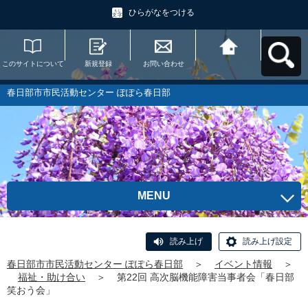
ひらがなをつける
このサイトについて
新規登録
お問い合わせ
春日部市市民活動セ
ンター ぽぽら春日部
へ戻る
春日部市市民活動センター ぽぽら春日部
MENU
読み上げ
読み上げ設定
春日部市市民活動センター ぽぽら春日部
＞
イベント情報
＞
福祉・助け合い
＞
第22回 高次脳機能障害当事者会「春日部
笑おう会」