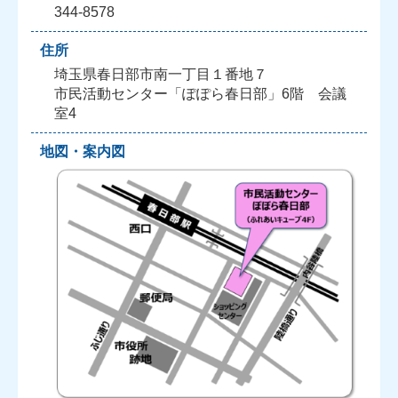
344-8578
住所
埼玉県春日部市南一丁目１番地７
市民活動センター「ぽぽら春日部」6階 会議
室4
地図・案内図