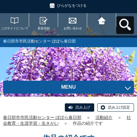
ひらがなをつける
このサイトについて
新規登録
お問い合わせ
春日部市市民活動セ
ンター ぽぽら春日部
へ戻る
春日部市市民活動センター ぽぽら春日部
MENU
読み上げ
読み上げ設定
春日部市市民活動センター ぽぽら春日部
＞
活動紹介
＞
社
会教育・生涯学習・生きがい
＞
作品の紹介です