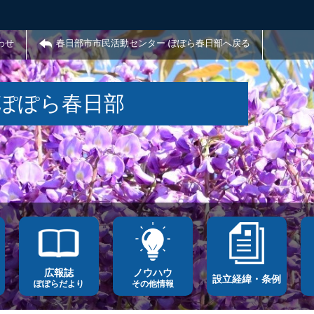
わせ
春日部市市民活動センター ぽぽら春日部へ戻る
 ぽぽら春日部
広報誌
ノウハウ
設立経緯・条例
ぽぽらだより
その他情報