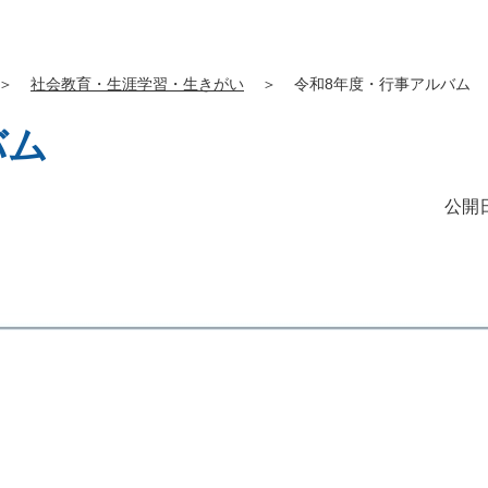
＞
社会教育・生涯学習・生きがい
＞
令和8年度・行事アルバム
バム
公開日