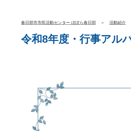
春日部市市民活動センター ぽぽら春日部
＞
活動紹介
令和8年度・行事アル