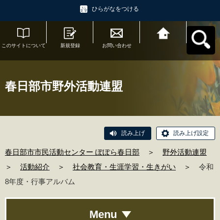
ひらがなをつける
このサイトについて
新規登録
お問い合わせ
春日部市市民活動セ
ンター ぽぽら春日部
へ戻る
春日部市野外活動連盟
読み上げ
読み上げ設定
春日部市市民活動センター ぽぽら春日部
＞
野外活動連盟
＞
活動紹介
＞
社会教育・生涯学習・生きがい
＞
令和
8年度・行事アルバム
Menu