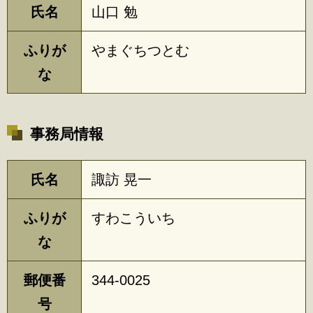
氏名
山口 勉
ふりが
やまぐちつとむ
な
事務局情報
氏名
諏訪 晃一
ふりが
すわこういち
な
郵便番
344-0025
号