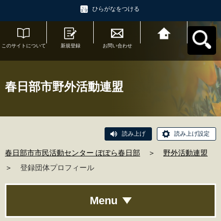
ひらがなをつける
このサイトについて
新規登録
お問い合わせ
春日部市市民活動セ
ンター ぽぽら春日部
へ戻る
春日部市野外活動連盟
読み上げ
読み上げ設定
春日部市市民活動センター ぽぽら春日部
＞
野外活動連盟
＞
登録団体プロフィール
Menu