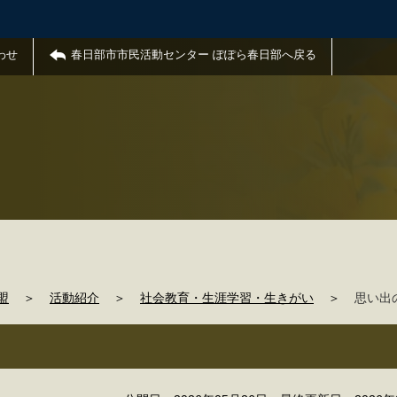
わせ
春日部市市民活動センター ぽぽら春日部へ戻る
盟
＞
活動紹介
＞
社会教育・生涯学習・生きがい
＞
思い出