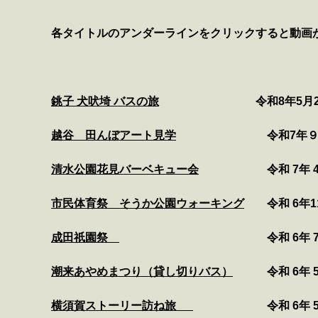
各タイトルのアンダーラインをクリックすると動画
銚子 犬吠埼 バスの旅
令和8年5月24
越谷 田んぼアート見学
令和7年９月2
マイメディア検索
清水公園花見バーベキュー会
令和 7年 4月
市民体育祭 そうか公園ウォーキング
令和 6年11
成田祇園祭
令和 6年 
潮来あやめまつり（貸し切りバス）
令和 6年 5
横須賀ストーリー訪ね旅
令和 6年 