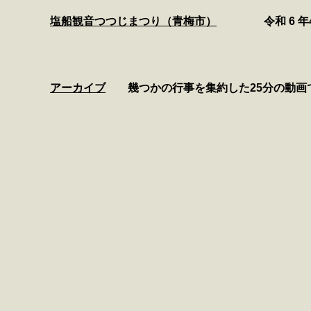
塩船観音つつじまつり（青梅市）
令和 6 年4
アーカイブ
幾つかの行事を集約した25分の動画