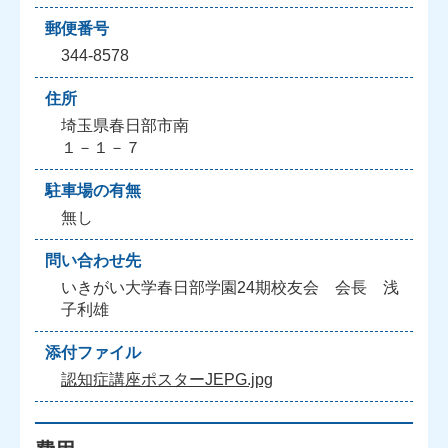
郵便番号
344-8578
住所
埼玉県春日部市南
１－１－７
駐車場の有無
無し
問い合わせ先
いきがい大学春日部学園24期校友会 会長 浅
子利雄
添付ファイル
認知症講座ポスターJEPG.jpg