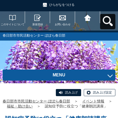
ひらがなをつける
このサイトについて
新規登録
お問い合わせ
春日部市市民活動セ
ンター ぽぽら春日部
へ戻る
春日部市市民活動センター ぽぽら春日部
MENU
読み上げ
読み上げ設定
春日部市市民活動センター ぽぽら春日部
＞
イベント情報
＞
福祉・助け合い
＞
認知症予防に役立つ「健康朗読講座」