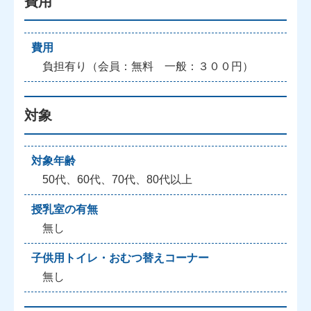
費用
費用
負担有り（会員：無料 一般：３００円）
対象
対象年齢
50代、60代、70代、80代以上
授乳室の有無
無し
子供用トイレ・おむつ替えコーナー
無し