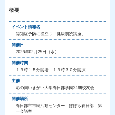
概要
イベント情報名
認知症予防に役立つ「健康朗読講座」
開催日
2026年02月25日（水）
開催時間
１３時１５分開場 １３時３０分開演
主催
彩の国いきがい大学春日部学園24期校友会
開催場所
春日部市市民活動センター ぽぽら春日部 第
一会議室