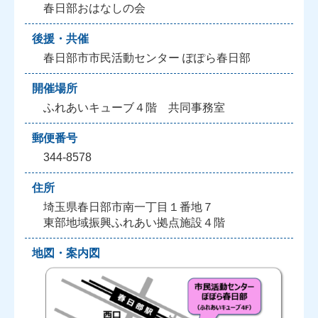
春日部おはなしの会
後援・共催
春日部市市民活動センター ぽぽら春日部
開催場所
ふれあいキューブ４階 共同事務室
郵便番号
344-8578
住所
埼玉県春日部市南一丁目１番地７
東部地域振興ふれあい拠点施設４階
地図・案内図