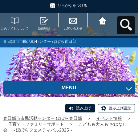
ひらがなをつける
このサイトについて
新規登録
お問い合わせ
春日部市市民活動セ
ンター ぽぽら春日部
へ戻る
春日部市市民活動センター ぽぽら春日部
MENU
読み上げ
読み上げ設定
春日部市市民活動センター ぽぽら春日部
＞
イベント情報
＞
子育て・ファミリーサポート
＞
こどもも大人も おはなし
会 ～ぽぽらフェスティバル2025～