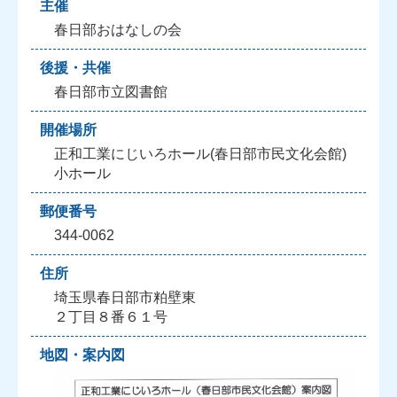
主催
春日部おはなしの会
後援・共催
春日部市立図書館
開催場所
正和工業にじいろホール(春日部市民文化会館)
小ホール
郵便番号
344-0062
住所
埼玉県春日部市粕壁東
２丁目８番６１号
地図・案内図