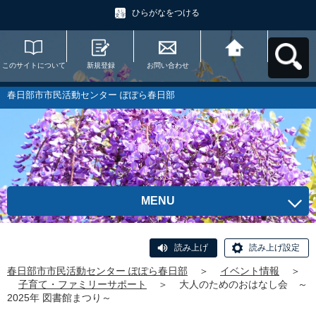
ひらがなをつける
このサイトについて
新規登録
お問い合わせ
春日部市市民活動セ
ンター ぽぽら春日部
へ戻る
春日部市市民活動センター ぽぽら春日部
MENU
読み上げ
読み上げ設定
春日部市市民活動センター ぽぽら春日部
＞
イベント情報
＞
子育て・ファミリーサポート
＞
大人のためのおはなし会 ～
2025年 図書館まつり～