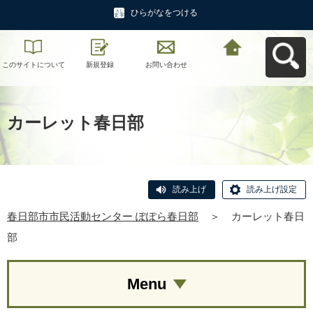
ひらがなをつける
このサイトについて
新規登録
お問い合わせ
春日部市市民活動セ
ンター ぽぽら春日部
へ戻る
カーレット春日部
読み上げ
読み上げ設定
春日部市市民活動センター ぽぽら春日部
＞
カーレット春日
部
Menu