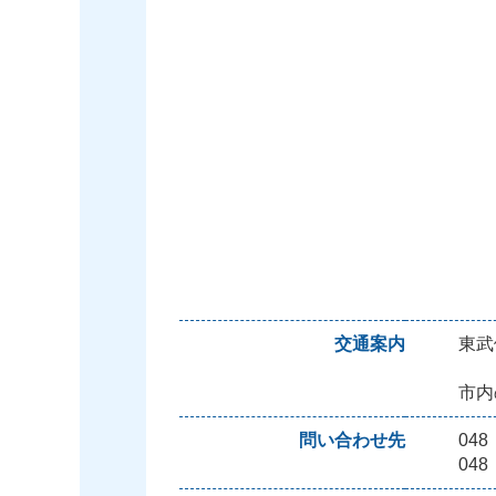
交通案内
東武
市内
問い合わせ先
04
04