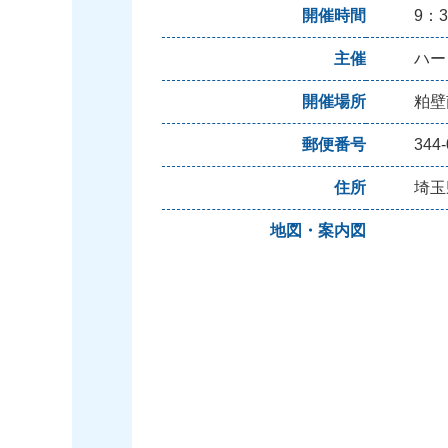
開催時間
9：3
主催
ハー
開催場所
粕壁
郵便番号
344-
住所
埼玉
地図・案内図