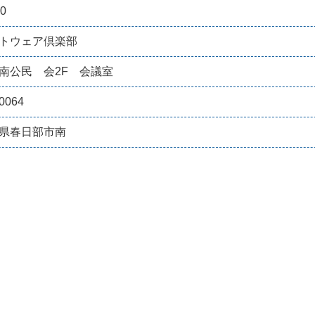
0
トウェア倶楽部
南公民 会2F 会議室
0064
県春日部市南