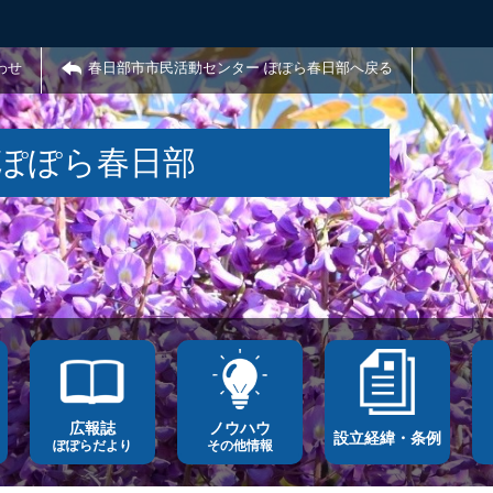
わせ
春日部市市民活動センター ぽぽら春日部へ戻る
 ぽぽら春日部
広報誌
ノウハウ
設立経緯・条例
ぽぽらだより
その他情報