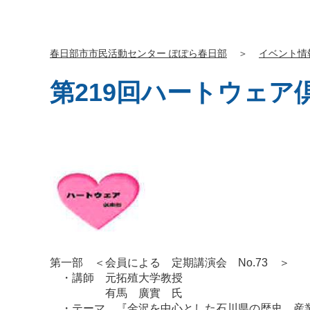
春日部市市民活動センター ぽぽら春日部
＞
イベント情
第219回ハートウェア
第一部 ＜会員による 定期講演会 No.73 ＞
・講師 元拓殖大学教授
有馬 廣實 氏
・テーマ 『金沢を中心とした石川県の歴史、産