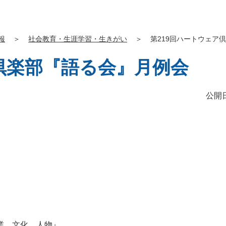
報
＞
社会教育・生涯学習・生きがい
＞
第219回ハートウェア
倶楽部『語る会』月例会
公開日
業、文化、人物』