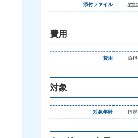
添付ファイル
atta
費用
費用
負担
対象
対象年齢
指定