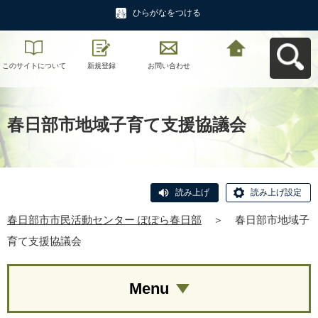
ひらがなをつける
このサイトについて
新規登録
お問い合わせ
春日部市市民活動セ
ンター ぽぽら春日部
へ戻る
春日部市地域子育て支援協議会
読み上げ
読み上げ設定
春日部市市民活動センター ぽぽら春日部
＞
春日部市地域子
育て支援協議会
Menu