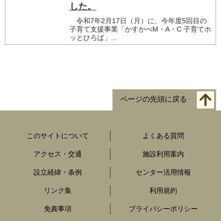
した。
令和7年2月17日（月）に、今年度5回目の
子育て支援事業「かすかべM・A・C 子育てホ
ッとひろば」...
ページの先頭に戻る
このサイトについて
よくある質問
アクセス・交通
施設利用案内
設立経緯・条例
センター活用情報
リンク集
利用規約
免責事項
プライバシーポリシー