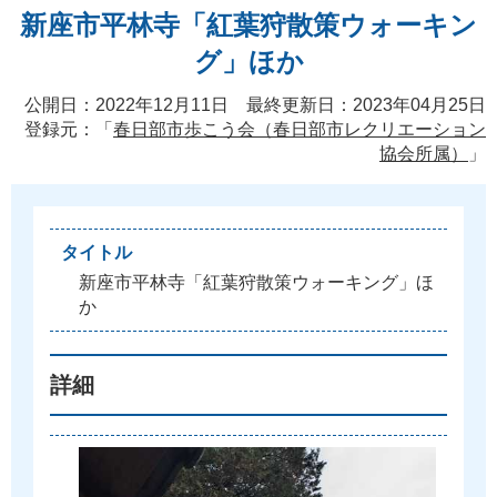
新座市平林寺「紅葉狩散策ウォーキン
グ」ほか
公開日：2022年12月11日 最終更新日：2023年04月25日
登録元：「
春日部市歩こう会（春日部市レクリエーション
協会所属）
」
タイトル
新座市平林寺「紅葉狩散策ウォーキング」ほ
か
詳細